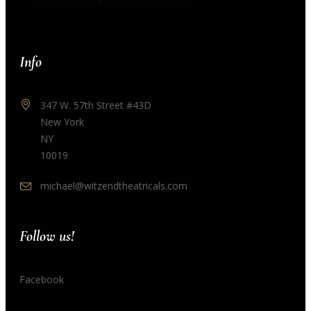
Info
347 W. 57th Street #43D
New York
NY
10019
michael@witzendtheatricals.com
Follow us!
Facebook