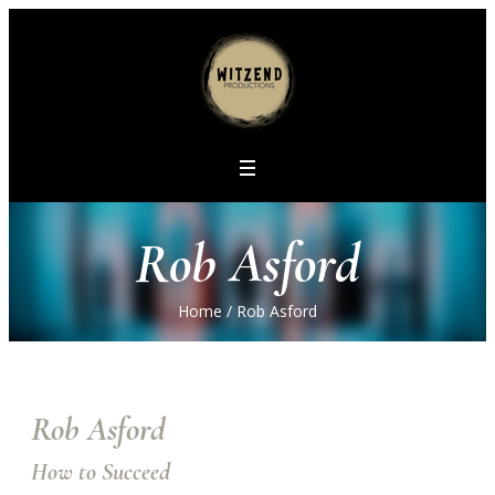
Rob Asford
Home
/
Rob Asford
Rob Asford
How to Succeed