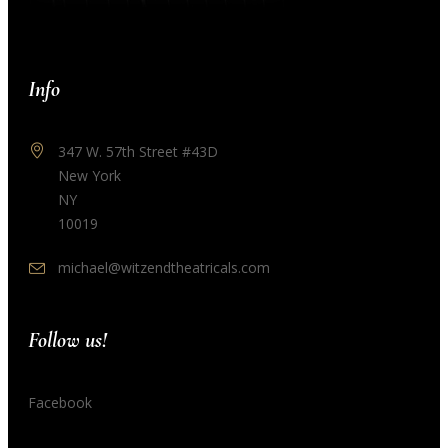
Info
347 W. 57th Street #43D
New York
NY
10019
michael@witzendtheatricals.com
Follow us!
Facebook