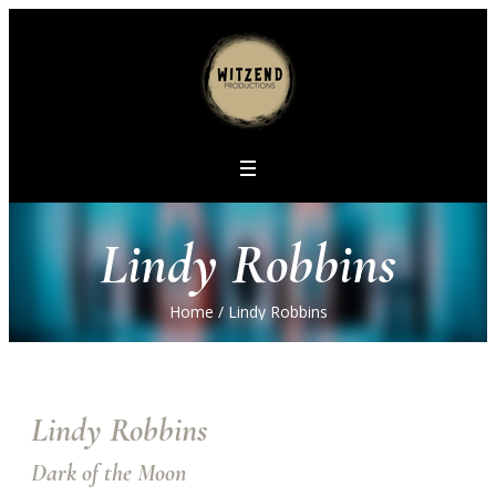
Lindy Robbins
Home
/
Lindy Robbins
Lindy Robbins
Dark of the Moon