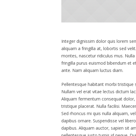
Integer dignissim dolor quis lorem se
aliquam a fringilla at, lobortis sed ve
montes, nascetur ridiculus mus. Nulla 
fringilla purus euismod bibendum et e
ante. Nam aliquam luctus diam.
Pellentesque habitant morbi tristique
Nullam vel erat vitae lectus dictum laci
Aliquam fermentum consequat dolor, ne
tristique placerat. Nulla facilisi. Maec
Sed rhoncus mi quis nulla aliquam, vel
dapibus ornare. Suspendisse vel lib
dapibus. Aliquam auctor, sapien sit am
pellentesque justo turpis id neque. D