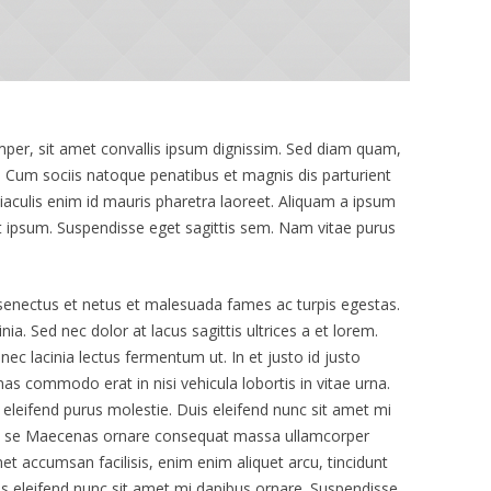
mper, sit amet convallis ipsum dignissim. Sed diam quam,
lit. Cum sociis natoque penatibus et magnis dis parturient
iaculis enim id mauris pharetra laoreet. Aliquam a ipsum
t ipsum. Suspendisse eget sagittis sem. Nam vitae purus
 senectus et netus et malesuada fames ac turpis egestas.
nia. Sed nec dolor at lacus sagittis ultrices a et lorem.
c lacinia lectus fermentum ut. In et justo id justo
enas commodo erat in nisi vehicula lobortis in vitae urna.
 eleifend purus molestie. Duis eleifend nunc sit amet mi
ero se Maecenas ornare consequat massa ullamcorper
et accumsan facilisis, enim enim aliquet arcu, tincidunt
uis eleifend nunc sit amet mi dapibus ornare. Suspendisse