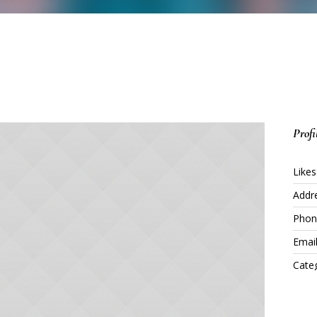
Profi
Likes
Addr
Phon
Email
Categ