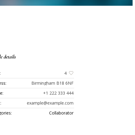
le details
:
4
ess:
Birmingham B18 6NF
e:
+1 222 333 444
:
example@example.com
ories:
Collaborator