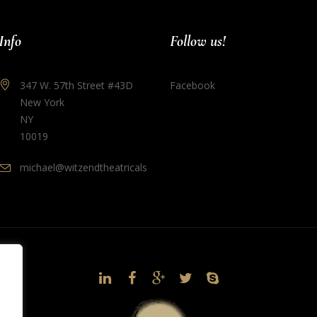
Info
Follow us!
347 W. 57th Street #43D
Facebook
New York
NY
10019
michael@witzendtheatricals.com