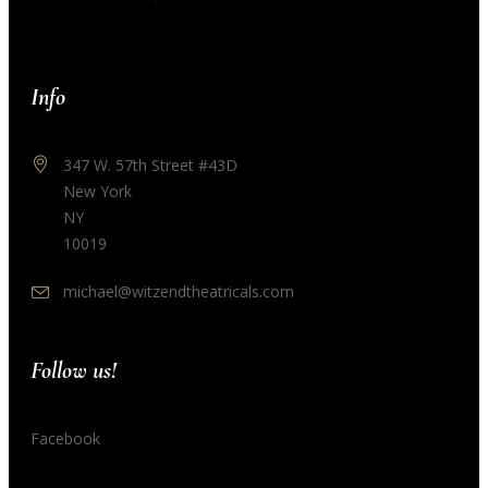
Info
347 W. 57th Street #43D
New York
NY
10019
michael@witzendtheatricals.com
Follow us!
Facebook