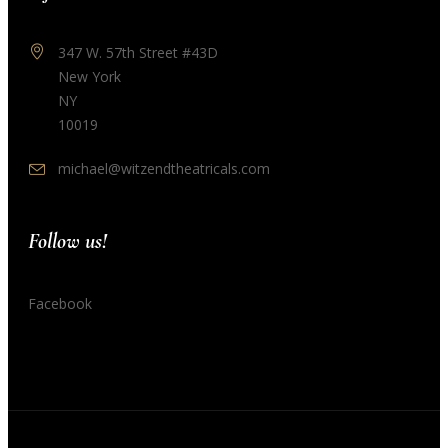
347 W. 57th Street #43D
New York
NY
10019
michael@witzendtheatricals.com
Follow us!
Facebook