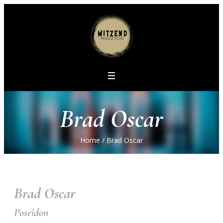
Brad Oscar
Home
/
Brad Oscar
Brad Oscar
Poseidon