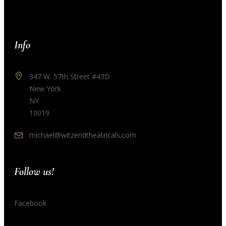
Info
347 W. 57th Street #43D
New York
NY
10019
michael@witzendtheatricals.com
Follow us!
Facebook